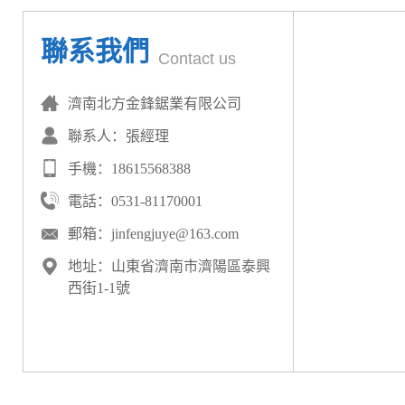
山東省“專精特新”企業及國家級高新
CNC80
圓鋸機
?：以高速穩定
切割
著稱
賴。歡迎來電咨詢！
認定，并擁有幾十項核心技術專利。
工件切面平整光滑，是企業節能增效
聯系我們
金鋒鋸床
不僅暢銷全國，更遠銷海外
本屆展出的系列
鋸床
各具鋒芒，而CN
Contact us
賴。歡迎來電咨詢！
全場矚目的焦點。其卓越的切割表現
專業觀眾駐足，更令到訪的海外客戶
濟南北方金鋒鋸業有限公司
問技術細節，并現場留下聯絡方式。
濟南北方金鋒鋸業有限公司專業生產
聯系人：張經理
圓鋸機
23年，是研發、生產、銷售于
廠家。鋸切設備類型齊全，質量優越
手機：18615568388
海內外。歡迎來電咨詢！
電話：0531-81170001
郵箱：jinfengjuye@163.com
地址：山東省濟南市濟陽區泰興
西街1-1號