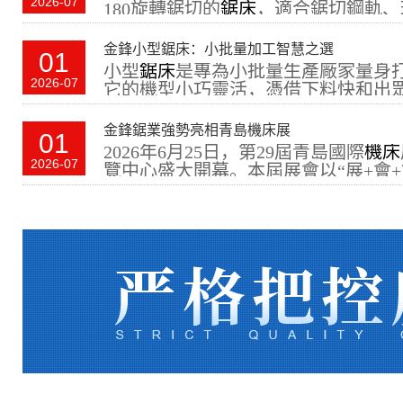
直徑范圍10mm至300
2026-07
180旋轉鋸切的
鋸床
，適合鋸切鋼軌、
危害。這些故障維修導致停機時間長，嚴重影
工件下料的要求。設備
底、油缸支耳等異形件。很多客戶疑問，
鋸切結束后，用噴槍或其它工具，徹底清理工
轉切工件，不會崩斷嗎？
墨粉塵，保障
鋸床
正常運行。
統，批量切割時尺寸一致
金鋒小型鋸床：小批量加工智慧之選
01
首先，
平豎兩切帶鋸床
通過可移動的
小型
鋸床
是專為小批量生產廠家量身
圍護刀結構，有效增強圓
對
石墨鋸床
日常檢查也很重要。鋸條在每次開
準控制鋸條旋轉的位置，讓旋轉過程
2026-07
它的機型小巧靈活，憑借下料快和出
過程更平穩。整機采用整
位、
鋸條
有無明顯抖動。鋸條若張緊不足，在
承受的局部力量。除此之外，鋸床在
為了眾多車間里不可或缺的鋸切設備
擺動，尤其鋸切石墨材料時，齒部會快速崩齒
剛性強、減振性能優異，
大導向臂間距、鋸輪半徑以及
鋸條
扭
金鋒鋸業的
小型鋸床
憑借過硬的品質
前檢查并緊固各部連接的螺栓、螺母，防止鋸
金鋒鋸業強勢亮相青島機床展
01
讓鋸條在旋轉區域的形變更加平緩，
擊能力，即便面臨大直徑
受用戶信賴。其中，明星產品小型
數
引發設備故障與事故。
2026年6月25日，第29屆青島國際
機床
反切、橫切、角度切的能力下，確保
最大能鋸切Ф260mm圓料及□260×26
依然保持鋸切的穩定。同
2026-07
覽中心盛大開幕。本屆展會以“展+會+
限，保護鋸條的使用壽命。
濟南北方金鋒鋸業有限公司專業生產帶
鋸床、
動送料系統，切割精準又省力，是追
位客戶的加工需求各不相
新模式，匯聚1000+全球領先企業同
最重要的是，平豎兩切帶鋸床專用的
生產、銷售于一體。產品類型涵蓋
石墨帶鋸床
戶的理想之選。
小型半自動帶鋸床
GZ
頂尖
切削技術
。金鋒鋸業攜旗下明星
據您的工件尺寸、材料特
屬帶鋸床、金剛砂帶鋸條、雙金屬帶鋸條
部由高速鋼構成，堅硬耐切；背部由
等。
GS260一致，雙立柱結構鋸切穩定，
借卓越性能與精湛工藝，開展首日便
長期連續鋸切也能保持穩定的精度，廣獲海內
極好，能像彈簧一樣反復地彎曲和扭
的
鋸切
方案。
操作更加得心應手，滿足多樣化的加
眾駐足圍觀，成為現場焦點之一。
咨詢！
業打造的雙金屬帶鋸條經過專門的熱
濟南北方金鋒鋸業有限
角度
帶鋸床
G-260能在0°至-45°范
GS260
數控帶鋸床
：雖為小型設備，
承受鋸切作業中的反復拉伸、彎曲和
度，0°時最大可鋸切Ф260mm圓料及□26
床、帶鋸條、圓鋸機
2
力，兼顧小巧美觀與實用性。其自動
濟南北方金鋒鋸業有限公司專業生產帶
料，當-45°時，可最大
鋸切
Ф200mm
準進給，是方料、圓料高效鋸切的理
產、銷售于一體的源頭廠
年，是研發、生產、銷售于一體的綜
□260×200mm方料。與此同時，其
GZ4230
大小輪帶鋸床
：專為成捆材料
榮獲山東省“專精特新”
條類型涵蓋
雙金屬帶鋸條、金剛砂帶
妙，旋轉精準、操作便捷，日常維護
的切割方式，確保大批量加工時的穩
鋸條
等。我們可以根據您的設備型號
術企業兩大資質認定，并
了高性能與易用性。
G4236/36-50
立式帶鋸床
：針對鋁冒口
效率要求，幫您精準選配鋸條齒形與
濟南北方金鋒鋸業有限公司
專業生產
術專利。憑借過硬的品質
材料設計，配合移動式床臺，在保障
功倍。歡迎來電咨詢！
年，集研發、生產、銷售于一體。公
幅提升作業效率。
暢銷全國，更遠銷海外