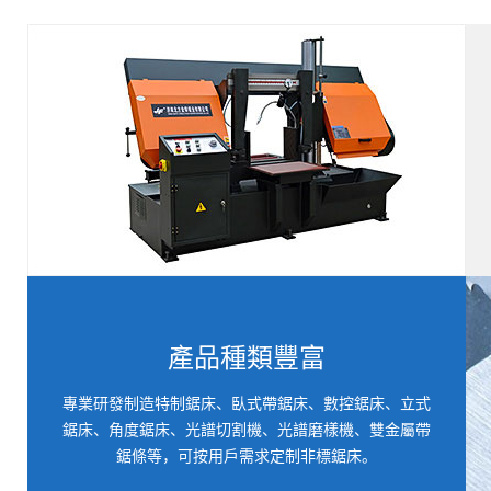
雙頭平切帶鋸床W-800
產品種類豐富
G5330-4切割鋸床
專業研發制造特制鋸床、臥式帶鋸床、數控鋸床、立式
鋸床、角度鋸床、光譜切割機、光譜磨樣機、雙金屬帶
鋸條等，可按用戶需求定制非標鋸床。