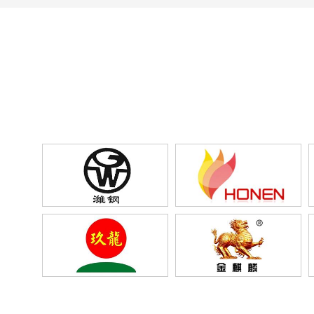
州紅恩
山東五征集團
山東墨龍集團
俄羅斯客戶
金麒麟
河南中孚實業
成都西菱