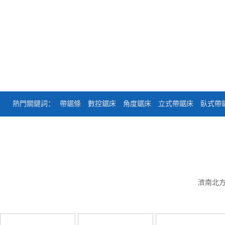
熱門關鍵詞：
帶鋸條
數控鋸床
角度鋸床
立式帶鋸床
臥式帶
濟南北