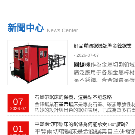
新聞中心
News Center
好品質圓鋸機認準金鋒鋸業
- 2026-07-07
圓鋸機
作為金屬切割領域
廣泛應用于各類金屬棒材
是不銹鋼、合金鋼還是碳
鋸機均能實現高速、低損
等鋸切要求。
圓鋸機
廣泛
石墨帶鋸床的保養，這幾點不能忽略
07
零部件、航天航空、模
金鋒鋸業
石墨帶鋸床
是專為石墨、碳素等脆性
2026-07
巧妙的設計與出色的鋸切表現，已成為眾多石
要，是現代化加工車間
擇。但想要保持
鋸床
的最佳性能，定期的維護
備
。
下為您介紹幾項關鍵保養步驟。
平豎兩切帶鋸床的鋸條為何能承受180°旋轉？
01
金鋒鋸業自主研發生產的
石墨粉塵具有導電性，若粉塵堆積，進入電氣
平豎兩切帶鋸床是金鋒鋸業自主研發
路。同時，石墨粉塵還有加速機械部件磨損、