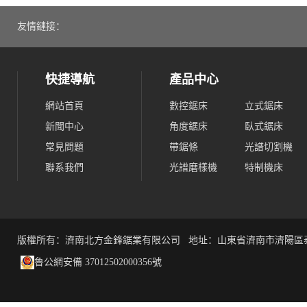
友情鏈接：
快捷導航
產品中心
網站首頁
數控鋸床
立式鋸床
新聞中心
角度鋸床
臥式鋸床
常見問題
帶鋸條
光譜切割機
聯系我們
光譜磨樣機
特制機床
非標鋸床
版權所有：濟南北方金鋒鋸業有限公司 地址：山東省濟南市濟陽區
魯公網安備 37012502000356號