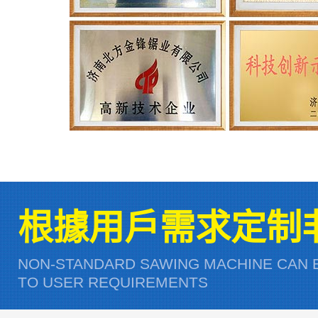
根據用戶需求定制
NON-STANDARD SAWING MACHINE CAN 
TO USER REQUIREMENTS